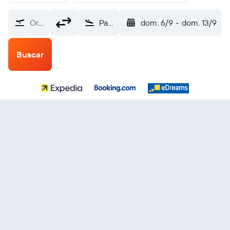
Origen
Paleochori Milos (MLO)
dom. 6/9
-
dom. 13/9
Buscar