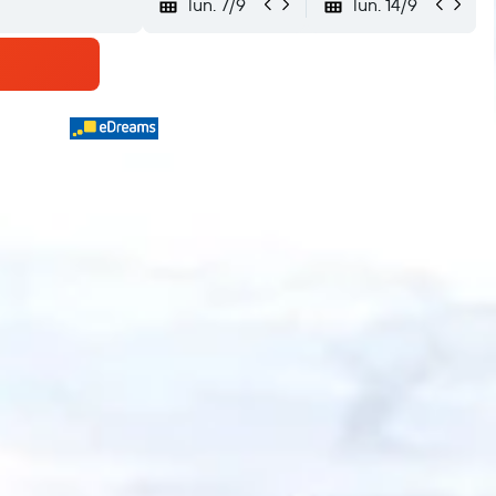
lun. 7/9
lun. 14/9