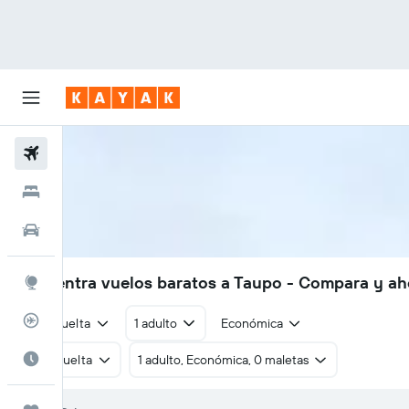
Vuelos
Hoteles
Autos
Encuentra vuelos baratos a Taupo - Compara y ah
Explore
Rastreador
Ida y vuelta
1 adulto
Económica
Cuándo ir
Ida y vuelta
1 adulto, Económica, 0 maletas