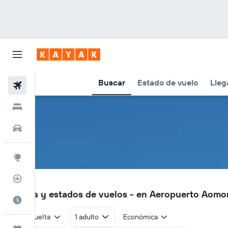
Buscar
Estado de vuelo
Lleg
Vuelos
Hoteles
Autos
Explore
Rastreador
AOJ
Vuelos y estados de vuelos - en Aeropuerto Aomor
Cuándo ir
Ida y vuelta
1 adulto
Económica