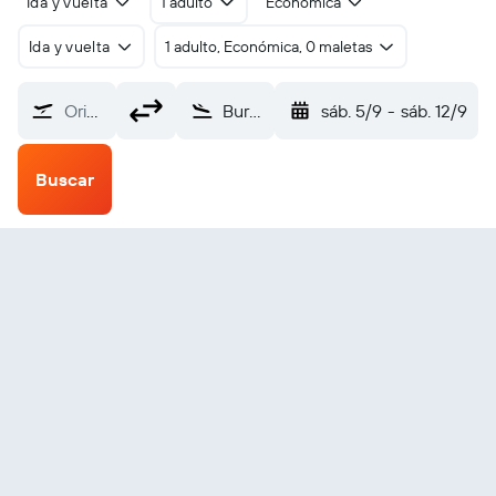
Ida y vuelta
1 adulto
Económica
Ida y vuelta
1 adulto, Económica, 0 maletas
Origen
Bursa Yenişehir (YEI)
sáb. 5/9
-
sáb. 12/9
Buscar