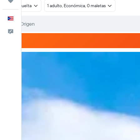
Trips
Ida y vuelta
1 adulto, Económica, 0 maletas
Español
Comentarios