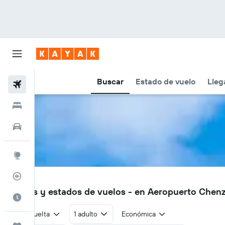
Buscar
Estado de vuelo
Lleg
Vuelos
Hoteles
Autos
Explore
Rastreador
HCZ
Vuelos y estados de vuelos - en Aeropuerto Chen
Cuándo ir
Ida y vuelta
1 adulto
Económica