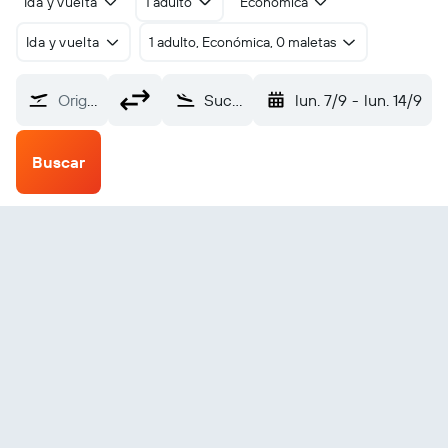
Ida y vuelta
1 adulto
Económica
Ida y vuelta
1 adulto, Económica, 0 maletas
Origen
Suceava Salcea (SCV)
lun. 7/9
-
lun. 14/9
Buscar