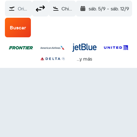
Origen
Chicago Internacional O'Hare (ORD)
sáb. 5/9
-
sáb. 12/9
Buscar
...y más