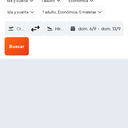
Ida y vuelta
1 adulto
Económica
Ida y vuelta
1 adulto, Económica, 0 maletas
Origen
Hiroshima (HIJ)
dom. 6/9
-
dom. 13/9
Buscar