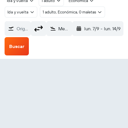
Ida y vuelta
1 adulto
Económica
Ida y vuelta
1 adulto, Económica, 0 maletas
Origen
Medellín Internacional José María Córdova (MDE)
lun. 7/9
-
lun. 14/9
Buscar