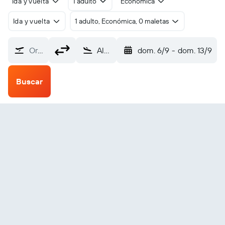
Ida y vuelta
1 adulto
Económica
Ida y vuelta
1 adulto, Económica, 0 maletas
Origen
Albany Intl (ALB)
dom. 6/9
-
dom. 13/9
Buscar