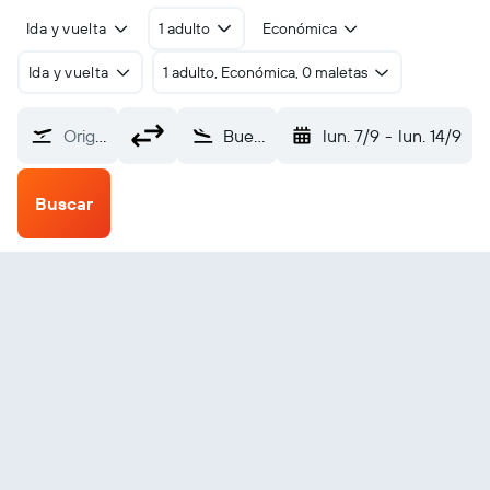
Ida y vuelta
1 adulto
Económica
Ida y vuelta
1 adulto, Económica, 0 maletas
Origen
Buenos Aires Internacional Ministro Pistarini (EZE)
lun. 7/9
-
lun. 14/9
Buscar