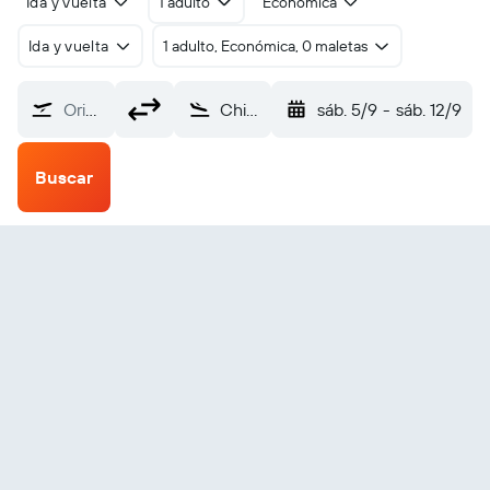
Ida y vuelta
1 adulto
Económica
Ida y vuelta
1 adulto, Económica, 0 maletas
Origen
Chisináu (RMO)
sáb. 5/9
-
sáb. 12/9
Buscar