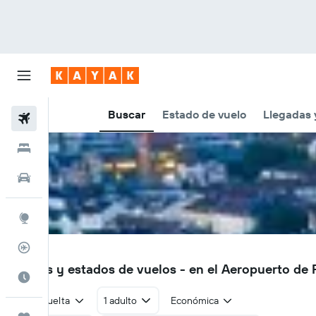
Buscar
Estado de vuelo
Llegadas 
Vuelos
Hoteles
Autos
Explore
Rastreador
FRA
Vuelos y estados de vuelos - en el Aeropuerto de
Cuándo ir
Ida y vuelta
1 adulto
Económica