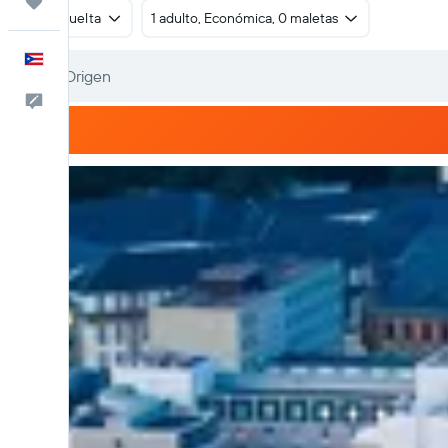
Trips
Ida y vuelta
1 adulto, Económica, 0 maletas
Español
Comentarios